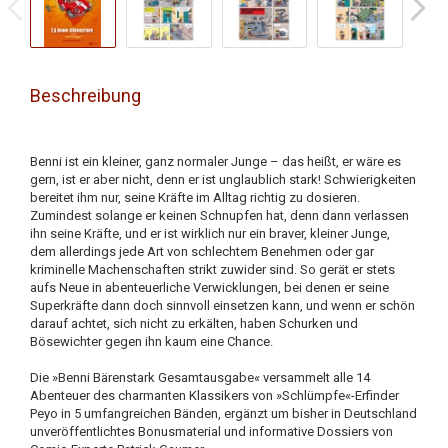
Beschreibung
Benni ist ein kleiner, ganz normaler Junge – das heißt, er wäre es
gern, ist er aber nicht, denn er ist unglaublich stark! Schwierigkeiten
bereitet ihm nur, seine Kräfte im Alltag richtig zu dosieren.
Zumindest solange er keinen Schnupfen hat, denn dann verlassen
ihn seine Kräfte, und er ist wirklich nur ein braver, kleiner Junge,
dem allerdings jede Art von schlechtem Benehmen oder gar
kriminelle Machenschaften strikt zuwider sind. So gerät er stets
aufs Neue in abenteuerliche Verwicklungen, bei denen er seine
Superkräfte dann doch sinnvoll einsetzen kann, und wenn er schön
darauf achtet, sich nicht zu erkälten, haben Schurken und
Bösewichter gegen ihn kaum eine Chance.
Die »Benni Bärenstark Gesamtausgabe« versammelt alle 14
Abenteuer des charmanten Klassikers von »Schlümpfe«-Erfinder
Peyo in 5 umfangreichen Bänden, ergänzt um bisher in Deutschland
unveröffentlichtes Bonusmaterial und informative Dossiers von