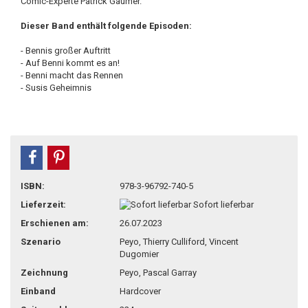
Comic-Experte Patrick Gaumer.
Dieser Band enthält folgende Episoden:
- Bennis großer Auftritt
- Auf Benni kommt es an!
- Benni macht das Rennen
- Susis Geheimnis
teilen
pin it
ISBN:
978-3-96792-740-5
Lieferzeit:
Sofort lieferbar
Erschienen am:
26.07.2023
Szenario
Peyo, Thierry Culliford, Vincent
Dugomier
Zeichnung
Peyo, Pascal Garray
Einband
Hardcover