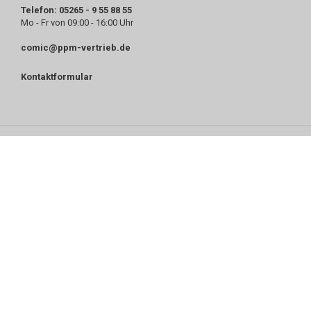
Telefon: 05265 - 9 55 88 55
Mo - Fr von 09:00 - 16:00 Uhr
comic@ppm-vertrieb.de
Kontaktformular