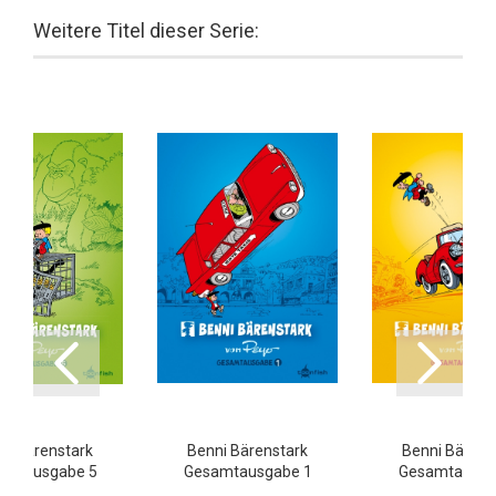
Weitere Titel dieser Serie:
ni Bärenstark
Benni Bärenstark
Benni Bärens
amtausgabe 5
Gesamtausgabe 1
Gesamtausga