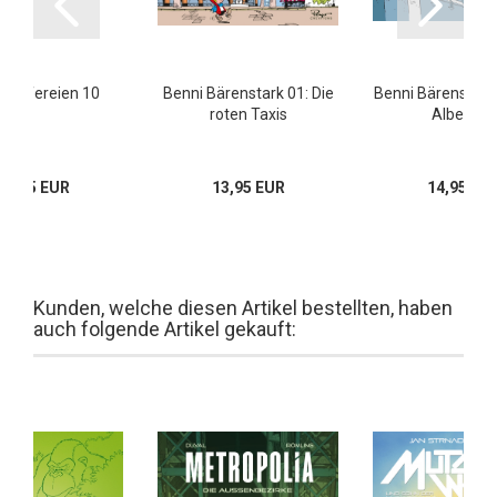
umpfereien 10
Benni Bärenstark 01: Die
Benni Bärenstark 
roten Taxis
Albertine
10,95 EUR
13,95 EUR
14,95 EU
Kunden, welche diesen Artikel bestellten, haben
auch folgende Artikel gekauft: