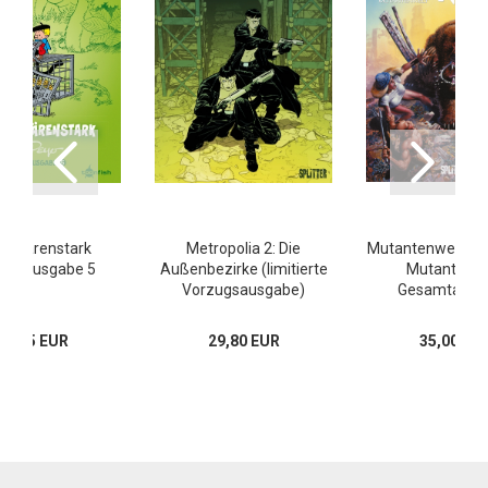
ni Bärenstark
Metropolia 2: Die
Mutantenwelt & 
amtausgabe 5
Außenbezirke (limitierte
Mutantenwe
Vorzugsausgabe)
Gesamtausg
39,95 EUR
29,80 EUR
35,00 EU