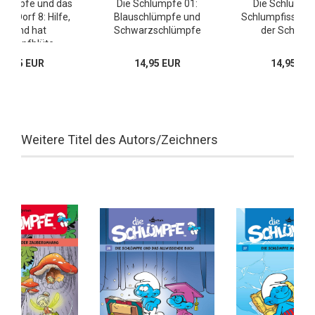
hlümpfe und das
Die Schlümpfe 01:
Die Schlümpfe
ene Dorf 8: Hilfe,
Blauschlümpfe und
Schlumpfissimus
jemand hat
Schwarzschlümpfe
der Schlüm
hlumpfblüte
eschrumpft!
14,95 EUR
14,95 EUR
14,95 EU
Weitere Titel des Autors/Zeichners