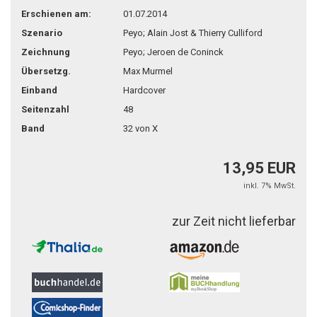
Erschienen am:
01.07.2014
Szenario
Peyo; Alain Jost & Thierry Culliford
Zeichnung
Peyo; Jeroen de Coninck
Übersetzg.
Max Murmel
Einband
Hardcover
Seitenzahl
48
Band
32 von X
13,95 EUR
inkl. 7% MwSt.
zur Zeit nicht lieferbar