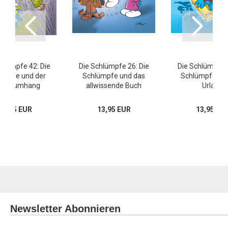
hlümpfe 42: Die
Die Schlümpfe 26: Die
Die Schlümpfe 2
ümpfe und der
Schlümpfe und das
Schlümpfe m
uberumhang
allwissende Buch
Urlaub
14,95 EUR
13,95 EUR
13,95 EU
Newsletter Abonnieren