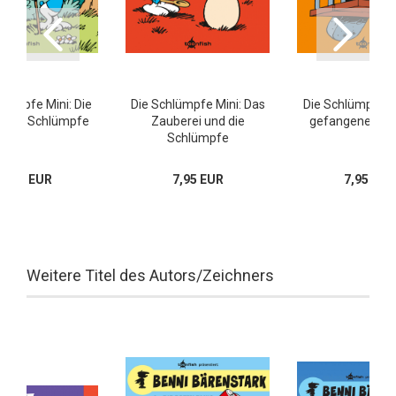
hlümpfe Mini: Die
Die Schlümpfe Mini: Das
Die Schlümpfe Mi
rzen Schlümpfe
Zauberei und die
gefangene Sch
Schlümpfe
7,95 EUR
7,95 EUR
7,95 EUR
Weitere Titel des Autors/Zeichners