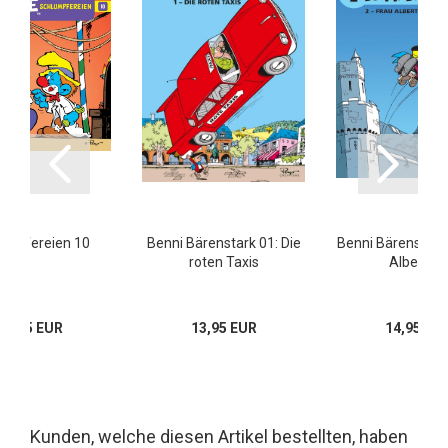
umpfereien 10
Benni Bärenstark 01: Die
Benni Bärenstark 
roten Taxis
Albertine
10,95 EUR
13,95 EUR
14,95 EU
Kunden, welche diesen Artikel bestellten, haben