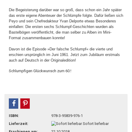
Die Begeisterung darüber war so groß, dass schon ein Jahr später
das erste eigene Abenteuer der Schlümpfe folgte. Dafür ließen sich
Peyo und sein Chefredakteur Yvan Delporte etwas Besonderes
einfallen: Die ersten sechs Schlumpf-Geschichten wurden als
Bastelbögen veröffentlicht, die man selber zu Alben im Mini-
Format zusammenbauen konnte!
Davon ist die Episode »Der falsche Schlumpf« die vierte und
erschien ursprünglich im Juni 1961. Jetzt zum Jubiläum erstmals
auch auf Deutsch in der Originaledition!
Schlumpfigen Glückwunsch zum 60.!
teilen
pin it
ISBN:
978-3-95839-976-1
Lieferzeit:
Sofort lieferbar
Erschienen am:
22.10.2018