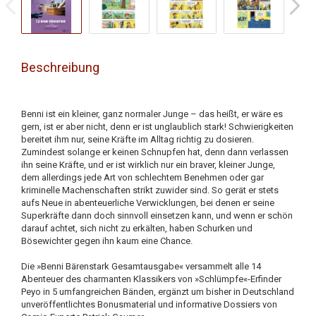
Beschreibung
Benni ist ein kleiner, ganz normaler Junge – das heißt, er wäre es
gern, ist er aber nicht, denn er ist unglaublich stark! Schwierigkeiten
bereitet ihm nur, seine Kräfte im Alltag richtig zu dosieren.
Zumindest solange er keinen Schnupfen hat, denn dann verlassen
ihn seine Kräfte, und er ist wirklich nur ein braver, kleiner Junge,
dem allerdings jede Art von schlechtem Benehmen oder gar
kriminelle Machenschaften strikt zuwider sind. So gerät er stets
aufs Neue in abenteuerliche Verwicklungen, bei denen er seine
Superkräfte dann doch sinnvoll einsetzen kann, und wenn er schön
darauf achtet, sich nicht zu erkälten, haben Schurken und
Bösewichter gegen ihn kaum eine Chance.
Die »Benni Bärenstark Gesamtausgabe« versammelt alle 14
Abenteuer des charmanten Klassikers von »Schlümpfe«-Erfinder
Peyo in 5 umfangreichen Bänden, ergänzt um bisher in Deutschland
unveröffentlichtes Bonusmaterial und informative Dossiers von