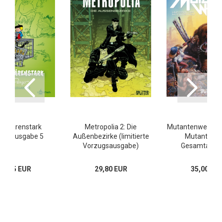
ni Bärenstark
Metropolia 2: Die
Mutantenwelt & 
amtausgabe 5
Außenbezirke (limitierte
Mutantenwe
Vorzugsausgabe)
Gesamtausg
39,95 EUR
29,80 EUR
35,00 EU