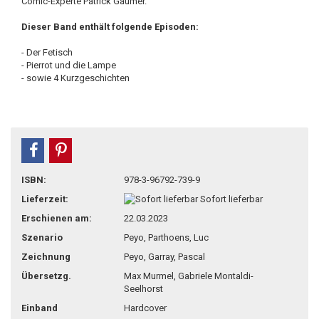
Comic-Experte Patrick Gaumer.
Dieser Band enthält folgende Episoden:
- Der Fetisch
- Pierrot und die Lampe
- sowie 4 Kurzgeschichten
teilen
pin it
ISBN:
978-3-96792-739-9
Lieferzeit:
Sofort lieferbar
Erschienen am:
22.03.2023
Szenario
Peyo, Parthoens, Luc
Zeichnung
Peyo, Garray, Pascal
Übersetzg.
Max Murmel, Gabriele Montaldi-
Seelhorst
Einband
Hardcover