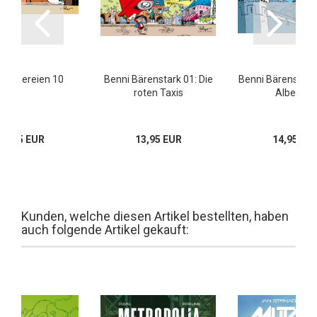
umpfereien 10
Benni Bärenstark 01: Die
Benni Bärenstark 
roten Taxis
Albertine
10,95 EUR
13,95 EUR
14,95 EU
Kunden, welche diesen Artikel bestellten, haben
auch folgende Artikel gekauft: