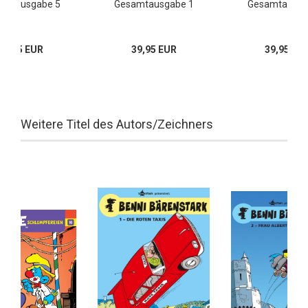
amtausgabe 5
Gesamtausgabe 1
Gesamtausga
39,95 EUR
39,95 EUR
39,95 EU
Weitere Titel des Autors/Zeichners