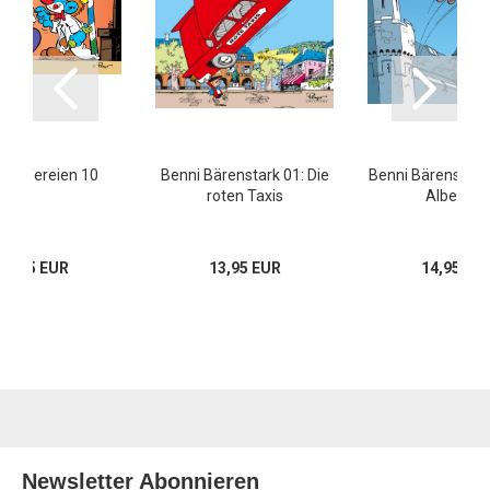
umpfereien 10
Benni Bärenstark 01: Die
Benni Bärenstark 
roten Taxis
Albertine
10,95 EUR
13,95 EUR
14,95 EU
Newsletter Abonnieren