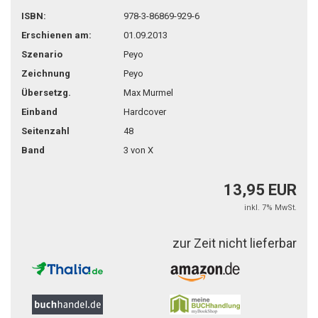
teilen
pin it
ISBN:
978-3-86869-929-6
Erschienen am:
01.09.2013
Szenario
Peyo
Zeichnung
Peyo
Übersetzg.
Max Murmel
Einband
Hardcover
Seitenzahl
48
Band
3 von X
13,95 EUR
inkl. 7% MwSt.
zur Zeit nicht lieferbar