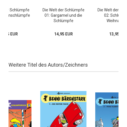
lt der Schlümpfe
Die Welt der Schlümpfe
Die Welt der Sc
 Ferienschlümpfe
01: Gargamel und die
02: Schlump
Schlümpfe
Weihnacht
14,95 EUR
14,95 EUR
13,95 EU
Weitere Titel des Autors/Zeichners