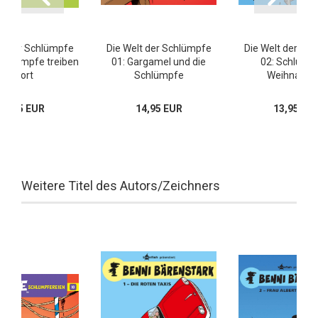
lt der Schlümpfe
Die Welt der Schlümpfe
Die Welt der Sc
 Schlümpfe treiben
01: Gargamel und die
02: Schlump
Sport
Schlümpfe
Weihnacht
13,95 EUR
14,95 EUR
13,95 EU
Weitere Titel des Autors/Zeichners