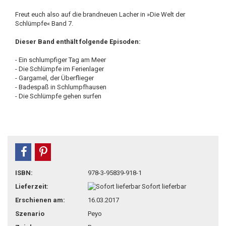
Freut euch also auf die brandneuen Lacher in »Die Welt der
Schlümpfe« Band 7.
Dieser Band enthält folgende Episoden:
- Ein schlumpfiger Tag am Meer
- Die Schlümpfe im Ferienlager
- Gargamel, der Überflieger
- Badespaß in Schlumpfhausen
- Die Schlümpfe gehen surfen
teilen
pin it
ISBN:
978-3-95839-918-1
Lieferzeit:
Sofort lieferbar
Erschienen am:
16.03.2017
Szenario
Peyo