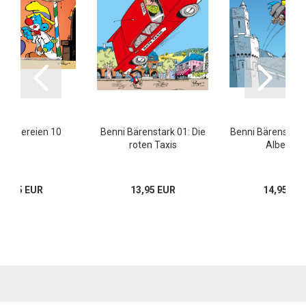
umpfereien 10
Benni Bärenstark 01: Die
Benni Bärenstark 
roten Taxis
Albertine
10,95 EUR
13,95 EUR
14,95 EU