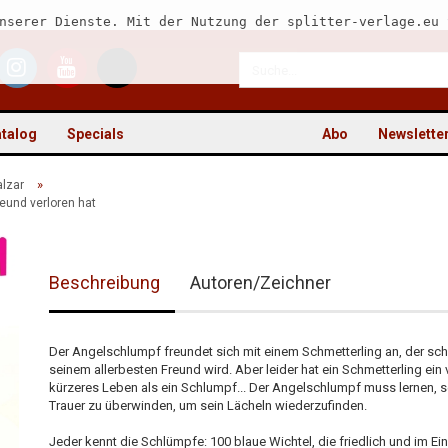
nserer Dienste. Mit der Nutzung der splitter-verlage.eu 
talog
Specials
Abo
Newslette
»
alzar
eund verloren hat
Kon
Beschreibung
Autoren/Zeichner
Pas
Der Angelschlumpf freundet sich mit einem Schmetterling an, der sch
seinem allerbesten Freund wird. Aber leider hat ein Schmetterling ein v
kürzeres Leben als ein Schlumpf... Der Angelschlumpf muss lernen, s
Trauer zu überwinden, um sein Lächeln wiederzufinden.
Jeder kennt die Schlümpfe: 100 blaue Wichtel, die friedlich und im Ei