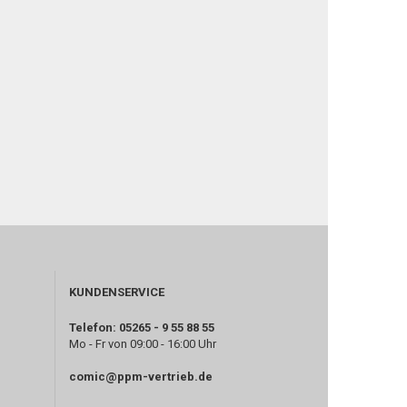
KUNDENSERVICE
Telefon: 05265 - 9 55 88 55
Mo - Fr von 09:00 - 16:00 Uhr
comic@ppm-vertrieb.de