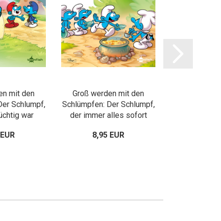
en mit den
Groß werden mit den
Groß werde
Der Schlumpf,
Schlümpfen: Der Schlumpf,
Schlümpfen: D
üchtig war
der immer alles sofort
der immer 
wollte
 EUR
8,95 EUR
8,95