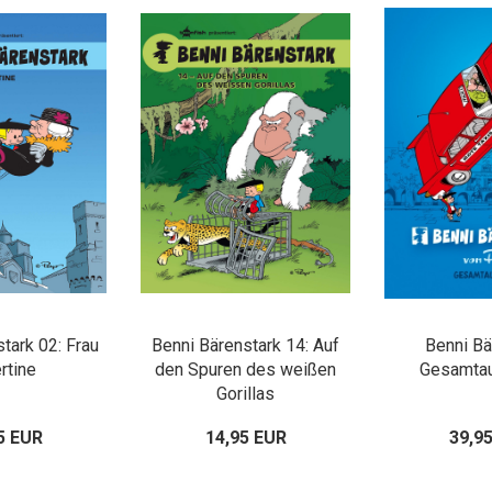
tark 02: Frau
Benni Bärenstark 14: Auf
Benni Bä
rtine
den Spuren des weißen
Gesamta
Gorillas
5 EUR
14,95 EUR
39,9