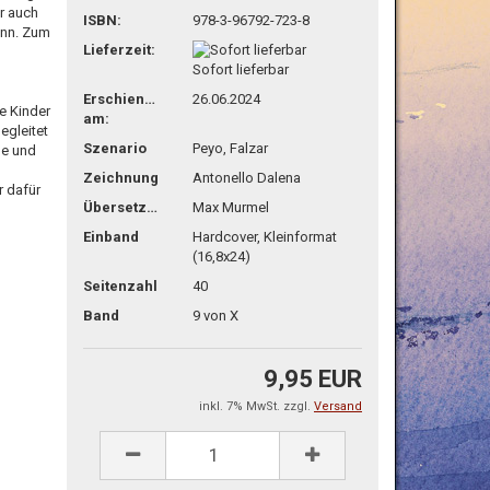
er auch
ISBN:
978-3-96792-723-8
ann. Zum
Lieferzeit:
Sofort lieferbar
Erschienen
26.06.2024
e Kinder
am:
egleitet
Szenario
Peyo, Falzar
ne und
Zeichnung
Antonello Dalena
r dafür
Übersetzg.
Max Murmel
Einband
Hardcover, Kleinformat
(16,8x24)
Seitenzahl
40
Band
9 von X
9,95 EUR
inkl. 7% MwSt. zzgl.
Versand