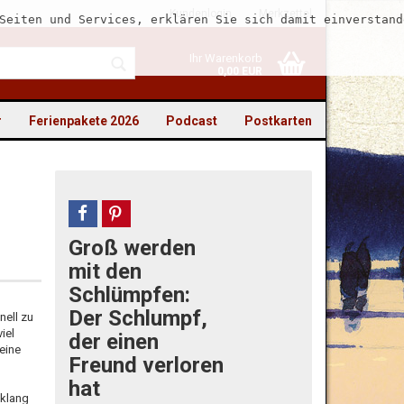
Kundenlogin
Merkzettel
Seiten und Services, erklären Sie sich damit einverstand
Ihr Warenkorb
0,00 EUR
r
Ferienpakete 2026
Podcast
Postkarten
teilen
pin it
Groß werden
to erstellen
mit den
swort vergessen?
Schlümpfen:
Der Schlumpf,
nell zu
iel
der einen
eine
Freund verloren
hat
nklang