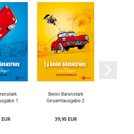
renstark
Benni Bärenstark
Benni Bä
usgabe 1
Gesamtausgabe 2
Gesamtau
5 EUR
39,95 EUR
39,95