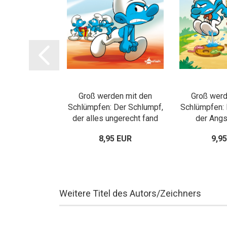
den mit den
Groß werden mit den
Groß werd
: Schlumpfine
Schlümpfen: Der Schlumpf,
Schlümpfen: 
lumpf wie alle
der alles ungerecht fand
der Angs
deren
ver
5 EUR
8,95 EUR
9,9
Weitere Titel des Autors/Zeichners