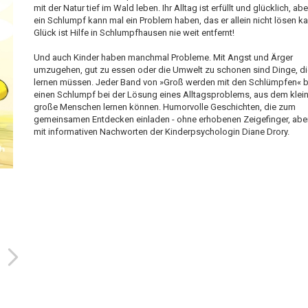
mit der Natur tief im Wald leben. Ihr Alltag ist erfüllt und glücklich, ab
ein Schlumpf kann mal ein Problem haben, das er allein nicht lösen k
Glück ist Hilfe in Schlumpfhausen nie weit entfernt!
Und auch Kinder haben manchmal Probleme. Mit Angst und Ärger
umzugehen, gut zu essen oder die Umwelt zu schonen sind Dinge, di
lernen müssen. Jeder Band von »Groß werden mit den Schlümpfen« b
einen Schlumpf bei der Lösung eines Alltagsproblems, aus dem klei
große Menschen lernen können. Humorvolle Geschichten, die zum
gemeinsamen Entdecken einladen - ohne erhobenen Zeigefinger, abe
mit informativen Nachworten der Kinderpsychologin Diane Drory.