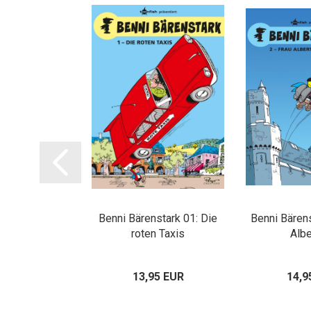
fereien 10
Benni Bärenstark 01: Die
Benni Bärens
roten Taxis
Albe
95 EUR
13,95 EUR
14,9