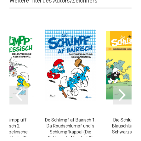
Weitere Titel des Autors/Zeichners
 Schlümpp uff
De Schlimpf af Bairisch 1:
Die Schlümpfe
Hessisch 2:
Da Roudschlumpf und 's
Blauschlümpf
lumppelinsche
Schlumpfkappal (Die
Schwarzschl
t Rabbatz (Die
Schlümpfe Mundart 3)