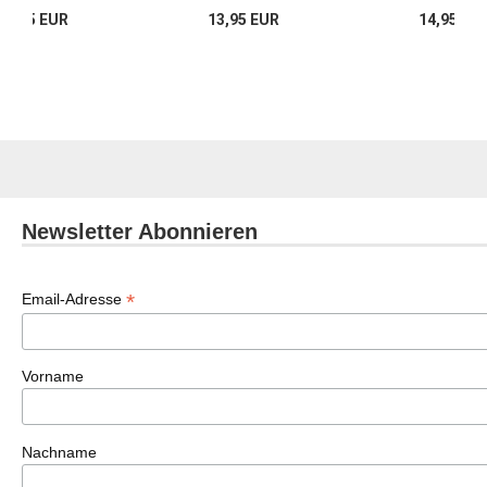
mpfe Mundart 4)
13,95 EUR
13,95 EUR
14,95 EU
Newsletter Abonnieren
*
Email-Adresse
Vorname
Nachname