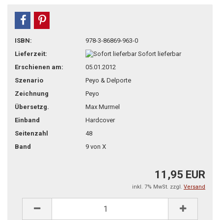
teilen
pin it
ISBN:
978-3-86869-963-0
Lieferzeit:
Sofort lieferbar
Erschienen am:
05.01.2012
Szenario
Peyo & Delporte
Zeichnung
Peyo
Übersetzg.
Max Murmel
Einband
Hardcover
Seitenzahl
48
Band
9 von X
11,95 EUR
inkl. 7% MwSt. zzgl.
Versand