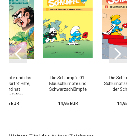
hlümpfe und das
Die Schlümpfe 01:
Die Schlümpfe
ene Dorf 8: Hilfe,
Blauschlümpfe und
Schlumpfissimus
jemand hat
Schwarzschlümpfe
der Schlüm
hlumpfblüte
eschrumpft!
14,95 EUR
14,95 EUR
14,95 EU