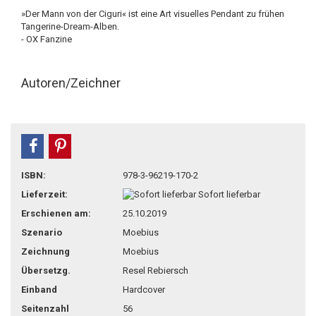
»Der Mann von der Ciguri« ist eine Art visuelles Pendant zu frühen
Tangerine-Dream-Alben.
- OX Fanzine
Autoren/Zeichner
teilen
pin it
ISBN:
978-3-96219-170-2
Lieferzeit:
Sofort lieferbar
Erschienen am:
25.10.2019
Szenario
Moebius
Zeichnung
Moebius
Übersetzg.
Resel Rebiersch
Einband
Hardcover
Seitenzahl
56