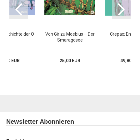
 Geschichte der O
Von Gir zu Moebius – Der
Crepax: Emman
Smaragdsee
59,80 EUR
25,00 EUR
49,80 EU
Newsletter Abonnieren