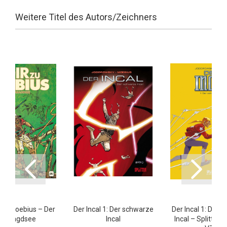
Weitere Titel des Autors/Zeichners
 zu Moebius – Der
Der Incal 1: Der schwarze
Der Incal 1: Der 
maragdsee
Incal
Incal – Splitter