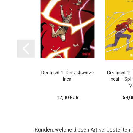
Moebius – Der
Der Incal 1: Der schwarze
Der Incal 1:
agdsee
Incal
Incal – Spl
V
00 EUR
17,00 EUR
59,0
Kunden, welche diesen Artikel bestellten,