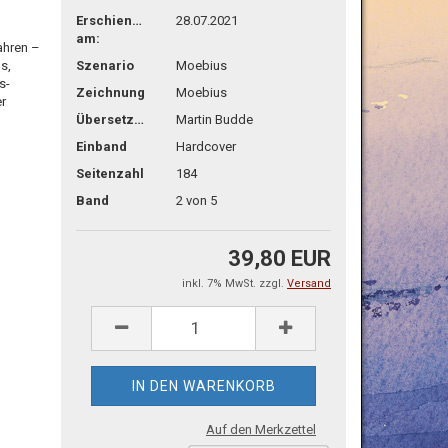
Erschienen
28.07.2021
am:
ahren –
s,
Szenario
Moebius
s-
Zeichnung
Moebius
er
Übersetzg.
Martin Budde
Einband
Hardcover
Seitenzahl
184
Band
2 von 5
39,80 EUR
inkl. 7% MwSt. zzgl.
Versand
Auf den Merkzettel