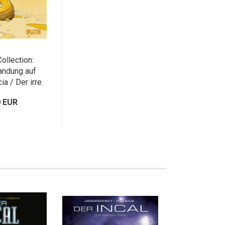
ollection:
andung auf
a / Der irre
nder
0 EUR