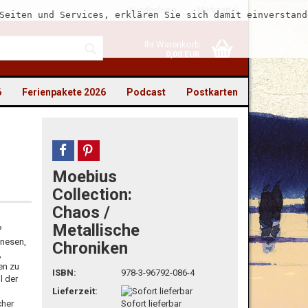
Kundenlogin
Merkzettel
Seiten und Services, erklären Sie sich damit einverstand
Ihr Warenkorb
0,00 EUR
6
Ferienpakete 2026
Podcast
Postkarten
teilen
pin it
Moebius
to erstellen
Collection:
Chaos /
swort vergessen?
Metallische
?
mnesen,
Chroniken
,
en zu
ISBN:
978-3-96792-086-4
l der
Lieferzeit:
cher
Sofort lieferbar