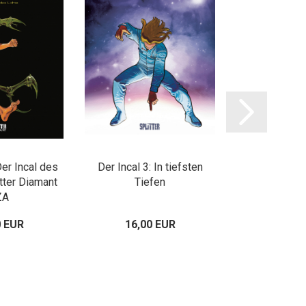
Der Incal des
Der Incal 3: In tiefsten
Der Incal 3: 
itter Diamant
Tiefen
Tiefen – Spli
ZA
VZ
0 EUR
16,00 EUR
59,00