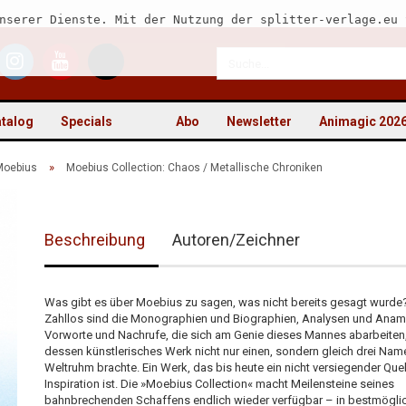
nserer Dienste. Mit der Nutzung der splitter-verlage.eu 
talog
Specials
Abo
Newsletter
Animagic 202
»
Moebius
Moebius Collection: Chaos / Metallische Chroniken
Beschreibung
Autoren/Zeichner
Kon
Pas
Was gibt es über Moebius zu sagen, was nicht bereits gesagt wurde
Zahllos sind die Monographien und Biographien, Analysen und Ana
Vorworte und Nachrufe, die sich am Genie dieses Mannes abarbeiten
dessen künstlerisches Werk nicht nur einen, sondern gleich drei Nam
Weltruhm brachte. Ein Werk, das bis heute ein nicht versiegender Quel
Inspiration ist. Die »Moebius Collection« macht Meilensteine seines
bahnbrechenden Schaffens endlich wieder verfügbar – in bestmögli