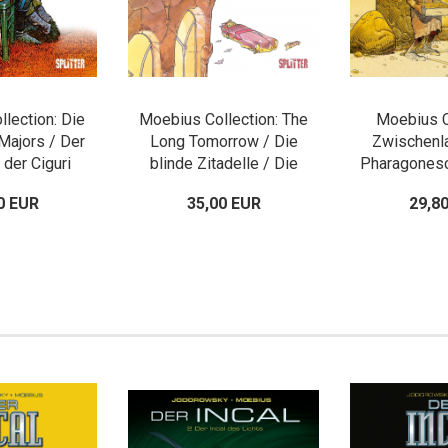
lection: Die
Moebius Collection: The
Moebius C
Majors / Der
Long Tomorrow / Die
Zwischenl
der Ciguri
blinde Zitadelle / Die
Pharagonesci
Augen der Katze
Stä
0 EUR
35,00 EUR
29,8