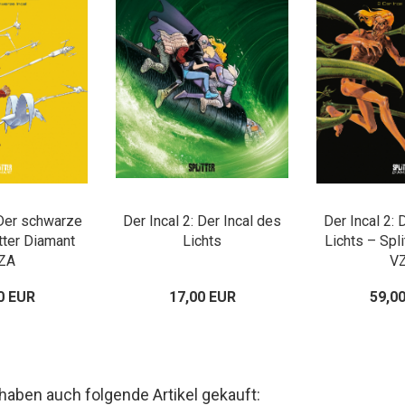
 Der schwarze
Der Incal 2: Der Incal des
Der Incal 2: 
itter Diamant
Lichts
Lichts – Spl
ZA
V
0 EUR
17,00 EUR
59,0
 haben auch folgende Artikel gekauft: